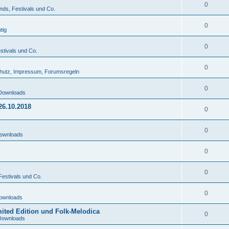
0
nds, Festivals und Co.
0
tig
0
stivals und Co.
0
hutz, Impressum, Forumsregeln
0
Downloads
26.10.2018
0
0
ownloads
0
0
Festivals und Co.
0
ownloads
mited Edition und Folk-Melodica
0
Downloads