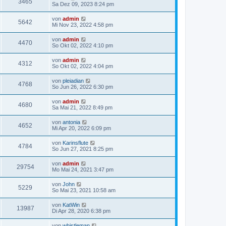
3465
Sa Dez 09, 2023 8:24 pm
von
admin
5642
Mi Nov 23, 2022 4:58 pm
von
admin
4470
So Okt 02, 2022 4:10 pm
von
admin
4312
So Okt 02, 2022 4:04 pm
von
pleiadian
4768
So Jun 26, 2022 6:30 pm
von
admin
4680
Sa Mai 21, 2022 8:49 pm
von
antonia
4652
Mi Apr 20, 2022 6:09 pm
von
Karinsflute
4784
So Jun 27, 2021 8:25 pm
von
admin
29754
Mo Mai 24, 2021 3:47 pm
von
John
5229
So Mai 23, 2021 10:58 am
von
KatWin
13987
Di Apr 28, 2020 6:38 pm
von
whistleman