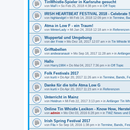
TinWhistle-Spieler in Karlsruhe gesucht
von
MaFi
»
So Feb 25, 2018 4:38 pm
» in
Off Topic
IRISH HEARTBEAT FESTIVAL 2018 - Celebrate S
von
highlandgirl
»
Mi Feb 14, 2018 12:09 pm
» in
Termine, Ba
Atma in Low F - ein Traum!
von
WinterLady
»
Mi Jan 24, 2018 12:18 am
» in
Referenzen
Wuppertal und Umgebung
von
der Freie
»
Mo Dez 18, 2017 12:07 am
» in
Tin Whistle 
Grifftabellen
von
andwaranautr
»
Mo Sep 18, 2017 11:28 am
» in
Anfänger
Hallo
von
Harry1984
»
Do Mai 04, 2017 7:36 pm
» in
Off Topic
Folk Festivals 2017
von
kurti
»
Do Apr 20, 2017 11:26 am
» in
Termine, Bands, Fe
Danke für die tolle Atma Low G
von
kurti
»
Do Apr 20, 2017 11:23 am
» in
Referenzen
Unterricht in Mainz
von
Heidrun
»
Mi Feb 22, 2017 3:13 pm
» in
Anfänger Tin Wh
Online Tin Whistle Lexikon - Know How, Herstel
von
admin
»
Mo Okt 03, 2016 6:28 pm
» in
TWZ News und 
Irish Spring Festival 2017
von
Fila
»
So Sep 18, 2016 1:38 pm
» in
Termine, Bands, Fes