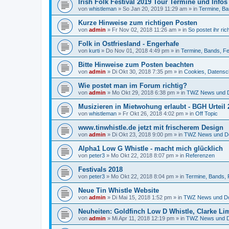
Irish Folk Festival 2019 Tour Termine und Infos
von
whistleman
»
So Jan 20, 2019 11:29 am
» in
Termine, Ba
Kurze Hinweise zum richtigen Posten
von
admin
»
Fr Nov 02, 2018 11:26 am
» in
So postet ihr rich
Folk in Ostfriesland - Engerhafe
von
kurti
»
Do Nov 01, 2018 4:49 pm
» in
Termine, Bands, Fe
Bitte Hinweise zum Posten beachten
von
admin
»
Di Okt 30, 2018 7:35 pm
» in
Cookies, Datensc
Wie postet man im Forum richtig?
von
admin
»
Mo Okt 29, 2018 6:38 pm
» in
TWZ News und 
Musizieren in Mietwohung erlaubt - BGH Urteil 
von
whistleman
»
Fr Okt 26, 2018 4:02 pm
» in
Off Topic
www.tinwhistle.de jetzt mit frischerem Design
von
admin
»
Di Okt 23, 2018 9:00 pm
» in
TWZ News und D
Alpha1 Low G Whistle - macht mich glücklich
von
peter3
»
Mo Okt 22, 2018 8:07 pm
» in
Referenzen
Festivals 2018
von
peter3
»
Mo Okt 22, 2018 8:04 pm
» in
Termine, Bands, 
Neue Tin Whistle Website
von
admin
»
Di Mai 15, 2018 1:52 pm
» in
TWZ News und D
Neuheiten: Goldfinch Low D Whistle, Clarke Li
von
admin
»
Mi Apr 11, 2018 12:19 pm
» in
TWZ News und 