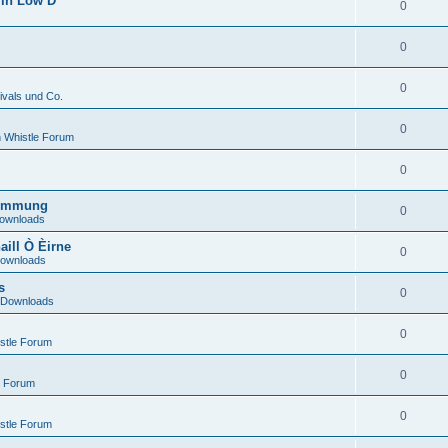
 in Low D
0
0
0
ivals und Co.
0
n Whistle Forum
0
Stimmung
0
ownloads
aill Ò Èirne
0
ownloads
s
0
Downloads
0
istle Forum
0
e Forum
0
stle Forum