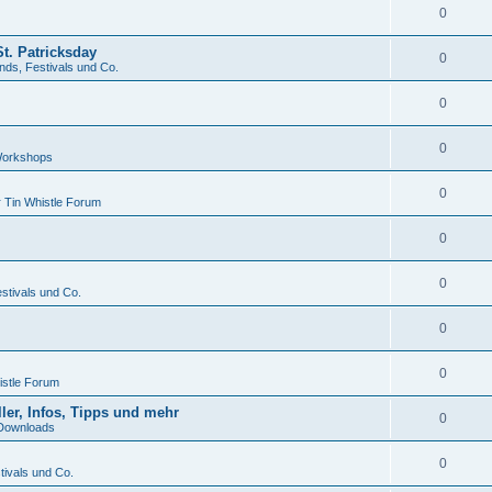
0
t. Patricksday
0
nds, Festivals und Co.
0
0
Workshops
0
 Tin Whistle Forum
0
0
stivals und Co.
0
0
istle Forum
ler, Infos, Tipps und mehr
0
Downloads
0
tivals und Co.