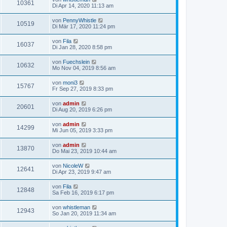
10361
Di Apr 14, 2020 11:13 am
von
PennyWhistle
10519
Di Mär 17, 2020 11:24 pm
von
Fila
16037
Di Jan 28, 2020 8:58 pm
von
Fuechslein
10632
Mo Nov 04, 2019 8:56 am
von
moni3
15767
Fr Sep 27, 2019 8:33 pm
von
admin
20601
Di Aug 20, 2019 6:26 pm
von
admin
14299
Mi Jun 05, 2019 3:33 pm
von
admin
13870
Do Mai 23, 2019 10:44 am
von
NicoleW
12641
Di Apr 23, 2019 9:47 am
von
Fila
12848
Sa Feb 16, 2019 6:17 pm
von
whistleman
12943
So Jan 20, 2019 11:34 am