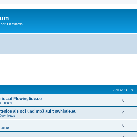
rum
 der Tin Whistle
ANTWORTEN
rie auf Flowingtide.de
0
le Forum
tenlos als pdf und mp3 auf tinwhistle.eu
0
Downloads
0
 Forum