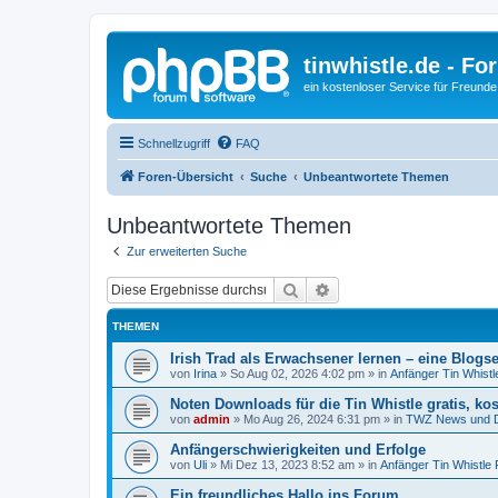
tinwhistle.de - Fo
ein kostenloser Service für Freunde
Schnellzugriff
FAQ
Foren-Übersicht
Suche
Unbeantwortete Themen
Unbeantwortete Themen
Zur erweiterten Suche
Suche
Erweiterte Suche
THEMEN
Irish Trad als Erwachsener lernen – eine Blogse
von
Irina
»
So Aug 02, 2026 4:02 pm
» in
Anfänger Tin Whist
Noten Downloads für die Tin Whistle gratis, kos
von
admin
»
Mo Aug 26, 2024 6:31 pm
» in
TWZ News und 
Anfängerschwierigkeiten und Erfolge
von
Uli
»
Mi Dez 13, 2023 8:52 am
» in
Anfänger Tin Whistle
Ein freundliches Hallo ins Forum