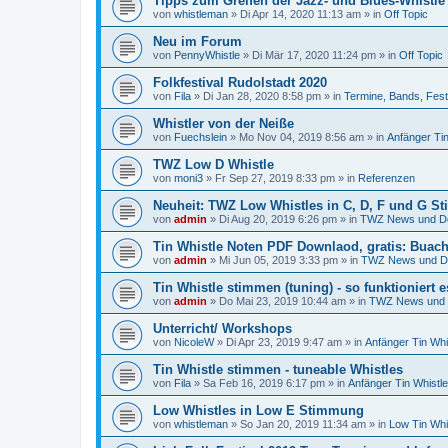
Tipps zum Greifen der Jazz- und Blues-Whistle
von
whistleman
»
Di Apr 14, 2020 11:13 am
» in
Off Topic
Neu im Forum
von
PennyWhistle
»
Di Mär 17, 2020 11:24 pm
» in
Off Topic
Folkfestival Rudolstadt 2020
von
Fila
»
Di Jan 28, 2020 8:58 pm
» in
Termine, Bands, Fest
Whistler von der Neiße
von
Fuechslein
»
Mo Nov 04, 2019 8:56 am
» in
Anfänger Ti
TWZ Low D Whistle
von
moni3
»
Fr Sep 27, 2019 8:33 pm
» in
Referenzen
Neuheit: TWZ Low Whistles in C, D, F und G 
von
admin
»
Di Aug 20, 2019 6:26 pm
» in
TWZ News und D
Tin Whistle Noten PDF Downlaod, gratis: Buach
von
admin
»
Mi Jun 05, 2019 3:33 pm
» in
TWZ News und D
Tin Whistle stimmen (tuning) - so funktioniert e
von
admin
»
Do Mai 23, 2019 10:44 am
» in
TWZ News und 
Unterricht/ Workshops
von
NicoleW
»
Di Apr 23, 2019 9:47 am
» in
Anfänger Tin Wh
Tin Whistle stimmen - tuneable Whistles
von
Fila
»
Sa Feb 16, 2019 6:17 pm
» in
Anfänger Tin Whistl
Low Whistles in Low E Stimmung
von
whistleman
»
So Jan 20, 2019 11:34 am
» in
Low Tin Whi