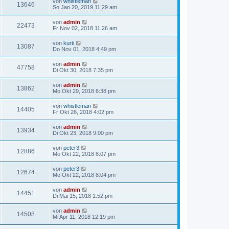
von
whistleman
13646
So Jan 20, 2019 11:29 am
von
admin
22473
Fr Nov 02, 2018 11:26 am
von
kurti
13087
Do Nov 01, 2018 4:49 pm
von
admin
47758
Di Okt 30, 2018 7:35 pm
von
admin
13862
Mo Okt 29, 2018 6:38 pm
von
whistleman
14405
Fr Okt 26, 2018 4:02 pm
von
admin
13934
Di Okt 23, 2018 9:00 pm
von
peter3
12886
Mo Okt 22, 2018 8:07 pm
von
peter3
12674
Mo Okt 22, 2018 8:04 pm
von
admin
14451
Di Mai 15, 2018 1:52 pm
von
admin
14508
Mi Apr 11, 2018 12:19 pm