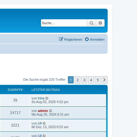
Suche
Erweiterte Suche
Registrieren
Anmelden
1
2
3
4
5
Nächste
Die Suche ergab 225 Treffer
ZUGRIFFE
LETZTER BEITRAG
von
Irina
39
So Aug 02, 2026 4:02 pm
von
admin
24717
Mo Aug 26, 2024 6:31 pm
von
Uli
3221
Mi Dez 13, 2023 8:52 am
von
Uli