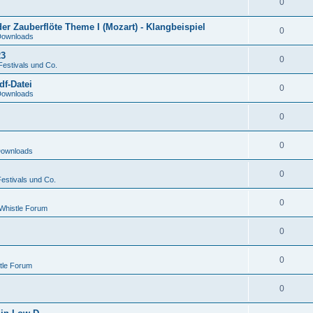
0
er Zauberflöte Theme I (Mozart) - Klangbeispiel
0
ownloads
23
0
Festivals und Co.
df-Datei
0
ownloads
0
0
ownloads
0
estivals und Co.
0
 Whistle Forum
0
0
tle Forum
0