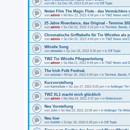
von
Uli
»
Sa Dez 09, 2023 8:24 pm
» in
Off Topic
Noten Film The Magic Flute - das Vermächtnis d
von
admin
»
Mi Nov 23, 2022 4:58 pm
» in
TWZ News und D
25 Jahre Riverdance, das Original - Termine 20
von
admin
»
So Okt 02, 2022 4:10 pm
» in
Termine, Bands, 
Chromatische Grifftabelle für Tin Whistles als p
von
admin
»
So Okt 02, 2022 4:04 pm
» in
TWZ News und D
Whistle Song
von
pleiadian
»
So Jun 26, 2022 6:30 pm
» in
Off Topic
TWZ Tin Whistle Pflegeanleitung
von
admin
»
Sa Mai 21, 2022 8:49 pm
» in
TWZ News und D
The Irish Folk Festival.
von
antonia
»
Mi Apr 20, 2022 6:09 pm
» in
Termine, Bands, F
Kurzvorstellung
von
Karinsflute
»
So Jun 27, 2021 8:25 pm
» in
Anfänger Tin
TWZ XL1 macht mich glücklich
von
admin
»
Mo Mai 24, 2021 3:47 pm
» in
Referenzen
Neu Vorstellung
von
John
»
So Mai 23, 2021 10:58 am
» in
Anfänger Tin Whis
Neu hier
von
KatWin
»
Di Apr 28, 2020 6:38 pm
» in
Off Topic