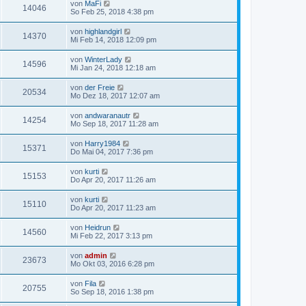
von
MaFi
14046
So Feb 25, 2018 4:38 pm
von
highlandgirl
14370
Mi Feb 14, 2018 12:09 pm
von
WinterLady
14596
Mi Jan 24, 2018 12:18 am
von
der Freie
20534
Mo Dez 18, 2017 12:07 am
von
andwaranautr
14254
Mo Sep 18, 2017 11:28 am
von
Harry1984
15371
Do Mai 04, 2017 7:36 pm
von
kurti
15153
Do Apr 20, 2017 11:26 am
von
kurti
15110
Do Apr 20, 2017 11:23 am
von
Heidrun
14560
Mi Feb 22, 2017 3:13 pm
von
admin
23673
Mo Okt 03, 2016 6:28 pm
von
Fila
20755
So Sep 18, 2016 1:38 pm