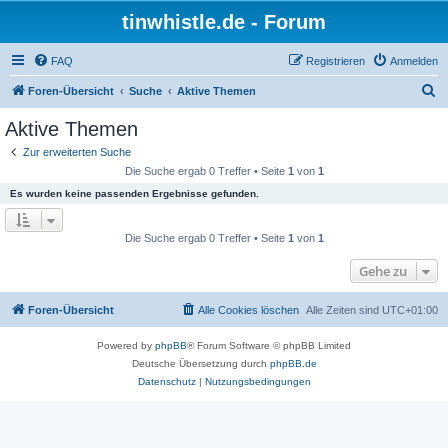
tinwhistle.de - Forum
FAQ
Registrieren
Anmelden
S
Foren-Übersicht
Suche
Aktive Themen
u
Aktive Themen
c
Zur erweiterten Suche
h
Die Suche ergab 0 Treffer • Seite
1
von
1
e
Es wurden keine passenden Ergebnisse gefunden.
Die Suche ergab 0 Treffer • Seite
1
von
1
Gehe zu
Foren-Übersicht
Alle Cookies löschen
Alle Zeiten sind
UTC+01:00
Powered by
phpBB
® Forum Software © phpBB Limited
Deutsche Übersetzung durch
phpBB.de
Datenschutz
|
Nutzungsbedingungen