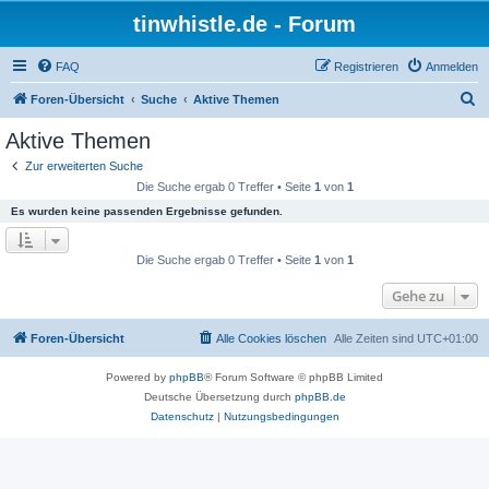
tinwhistle.de - Forum
FAQ
Registrieren
Anmelden
S
Foren-Übersicht
Suche
Aktive Themen
u
Aktive Themen
c
Zur erweiterten Suche
h
Die Suche ergab 0 Treffer • Seite
1
von
1
e
Es wurden keine passenden Ergebnisse gefunden.
Die Suche ergab 0 Treffer • Seite
1
von
1
Gehe zu
Foren-Übersicht
Alle Cookies löschen
Alle Zeiten sind
UTC+01:00
Powered by
phpBB
® Forum Software © phpBB Limited
Deutsche Übersetzung durch
phpBB.de
Datenschutz
|
Nutzungsbedingungen