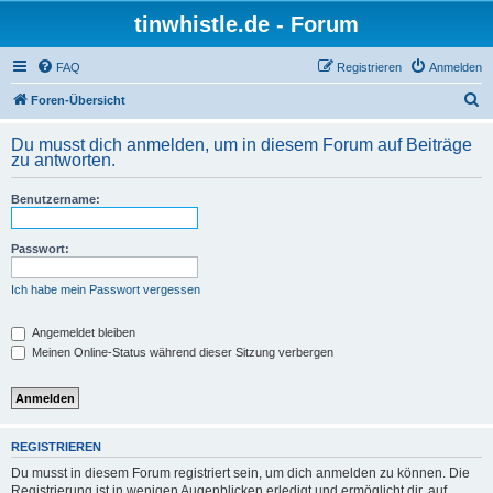
tinwhistle.de - Forum
FAQ
Registrieren
Anmelden
S
Foren-Übersicht
u
Du musst dich anmelden, um in diesem Forum auf Beiträge
c
zu antworten.
h
Benutzername:
e
Passwort:
Ich habe mein Passwort vergessen
Angemeldet bleiben
Meinen Online-Status während dieser Sitzung verbergen
REGISTRIEREN
Du musst in diesem Forum registriert sein, um dich anmelden zu können. Die
Registrierung ist in wenigen Augenblicken erledigt und ermöglicht dir, auf