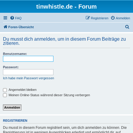
tinwhistle.de - Forum
FAQ
Registrieren
Anmelden
S
Foren-Übersicht
u
Du musst dich anmelden, um in diesem Forum Beiträge zu
c
zitieren.
h
Benutzername:
e
Passwort:
Ich habe mein Passwort vergessen
Angemeldet bleiben
Meinen Online-Status während dieser Sitzung verbergen
REGISTRIEREN
Du musst in diesem Forum registriert sein, um dich anmelden zu können. Die
Registrierung ist in wenigen Augenblicken erledigt und ermöglicht dir, auf