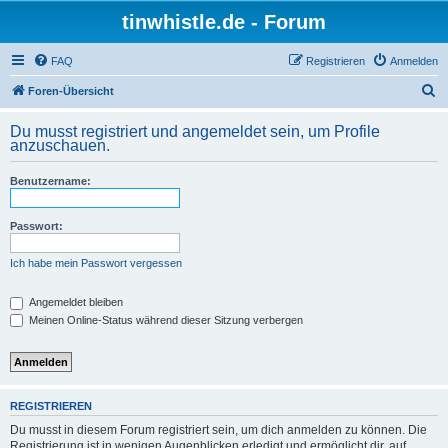
tinwhistle.de - Forum
FAQ
Registrieren
Anmelden
S
Foren-Übersicht
u
Du musst registriert und angemeldet sein, um Profile
c
anzuschauen.
h
Benutzername:
e
Passwort:
Ich habe mein Passwort vergessen
Angemeldet bleiben
Meinen Online-Status während dieser Sitzung verbergen
REGISTRIEREN
Du musst in diesem Forum registriert sein, um dich anmelden zu können. Die
Registrierung ist in wenigen Augenblicken erledigt und ermöglicht dir, auf