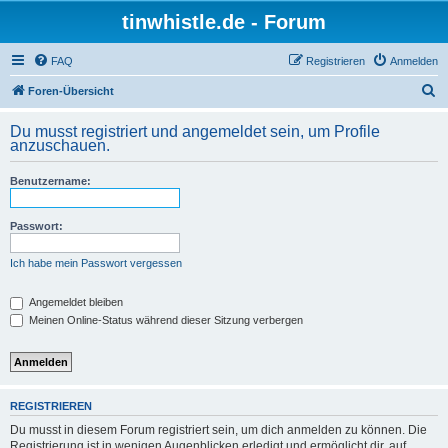
tinwhistle.de - Forum
FAQ
Registrieren
Anmelden
S
Foren-Übersicht
u
Du musst registriert und angemeldet sein, um Profile
c
anzuschauen.
h
Benutzername:
e
Passwort:
Ich habe mein Passwort vergessen
Angemeldet bleiben
Meinen Online-Status während dieser Sitzung verbergen
REGISTRIEREN
Du musst in diesem Forum registriert sein, um dich anmelden zu können. Die
Registrierung ist in wenigen Augenblicken erledigt und ermöglicht dir, auf