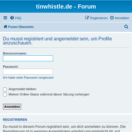
tinwhistle.de - Forum
FAQ
Registrieren
Anmelden
S
Foren-Übersicht
u
Du musst registriert und angemeldet sein, um Profile
c
anzuschauen.
h
Benutzername:
e
Passwort:
Ich habe mein Passwort vergessen
Angemeldet bleiben
Meinen Online-Status während dieser Sitzung verbergen
REGISTRIEREN
Du musst in diesem Forum registriert sein, um dich anmelden zu können. Die
Registrierung ist in wenigen Augenblicken erledigt und ermöglicht dir, auf