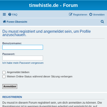
tinwhistle.de - Forum
FAQ
Registrieren
Anmelden
S
Foren-Übersicht
u
Du musst registriert und angemeldet sein, um Profile
c
anzuschauen.
h
Benutzername:
e
Passwort:
Ich habe mein Passwort vergessen
Angemeldet bleiben
Meinen Online-Status während dieser Sitzung verbergen
REGISTRIEREN
Du musst in diesem Forum registriert sein, um dich anmelden zu können. Die
Registrierung ist in wenigen Augenblicken erledigt und ermöglicht dir, auf