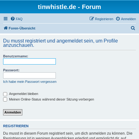
tinwhistle.de - Forum
FAQ
Registrieren
Anmelden
S
Foren-Übersicht
u
Du musst registriert und angemeldet sein, um Profile
c
anzuschauen.
h
Benutzername:
e
Passwort:
Ich habe mein Passwort vergessen
Angemeldet bleiben
Meinen Online-Status während dieser Sitzung verbergen
REGISTRIEREN
Du musst in diesem Forum registriert sein, um dich anmelden zu können. Die
Registrierung ist in wenigen Augenblicken erledigt und ermöglicht dir, auf