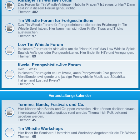
Anfänger Tin Whistle Forum
Das Forum für Tin Whistle Anfänger. Habt ihr Fragen? Ist etwas unklar? Dann
seid ihr in diesem Forum genau richtig.
Themen:
482
Tin Whistle Forum für Fortgeschrittene
Das Tin Whistle Forum für Fortgeschrittene, die bereits Erfahrung im Tin
Whistle Spiel haben. Hier kann man sich über Kniffe, Tipps und Tricks
austauschen
Themen:
97
Low Tin Whistle Forum
In diesem Forum dreht sich alles um die "Hohe Kunst" das Low Whistle-Spiels.
Egal ob Anfänger oder Fortgeschrittener. Hier findet ihr Hilfe und Anregungen.
Themen:
89
Kwela, Pennywhistle-Jive Forum
Kwe.... was?
In diesem Forum geht es um Kwela, auch Pennywhistle-Jive genannt.
Mitreißende, swingende und jazzige Pennywhistle Musik aus Südafrika.
Hat jemand Lust auf Kwela?
Themen:
5
Veranstaltungskalender
Termine, Bands, Festivals und Co.
Hier können sich Bands und Gruppen vorstellen. Hier können darüber hinaus
interessante Veranstaltungstipps rund um das Thema Irish Folk bekannt
gegeben werden.
Themen:
45
Tin Whistle Workshops
Hier findet Ihr Seminare, Unterricht und Workshop Angebote für die Tin Whistle
Themen:
65