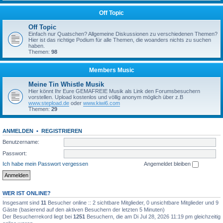
Off Topic
Off Topic
Einfach nur Quatschen? Allgemeine Diskussionen zu verschiedenen Themen?
Hier ist das richtige Podium für alle Themen, die woanders nichts zu suchen
haben.
Themen:
98
Members Music
Meine Tin Whistle Musik
Hier könnt Ihr Eure GEMAFREIE Musik als Link den Forumsbesuchern
vorstellen. Upload kostenlos und völlig anonym möglich über z.B
www.stepload.de
oder
www.kiwi6.com
Themen:
29
ANMELDEN
•
REGISTRIEREN
Benutzername:
Passwort:
Ich habe mein Passwort vergessen
Angemeldet bleiben
WER IST ONLINE?
Insgesamt sind
11
Besucher online :: 2 sichtbare Mitglieder, 0 unsichtbare Mitglieder und 9
Gäste (basierend auf den aktiven Besuchern der letzten 5 Minuten)
Der Besucherrekord liegt bei
1251
Besuchern, die am Di Jul 28, 2026 11:19 pm gleichzeitig