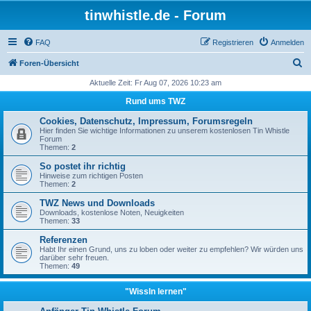
tinwhistle.de - Forum
FAQ
Registrieren
Anmelden
S
Foren-Übersicht
u
Aktuelle Zeit: Fr Aug 07, 2026 10:23 am
c
Rund ums TWZ
h
Cookies, Datenschutz, Impressum, Forumsregeln
e
Hier finden Sie wichtige Informationen zu unserem kostenlosen Tin Whistle
Forum
Themen:
2
So postet ihr richtig
Hinweise zum richtigen Posten
Themen:
2
TWZ News und Downloads
Downloads, kostenlose Noten, Neuigkeiten
Themen:
33
Referenzen
Habt Ihr einen Grund, uns zu loben oder weiter zu empfehlen? Wir würden uns
darüber sehr freuen.
Themen:
49
"Wissln lernen"