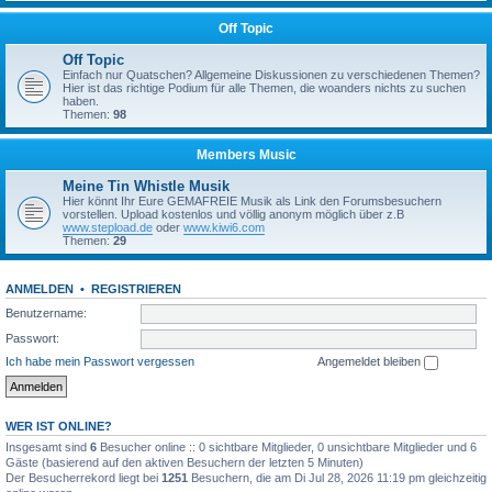
Off Topic
Off Topic
Einfach nur Quatschen? Allgemeine Diskussionen zu verschiedenen Themen?
Hier ist das richtige Podium für alle Themen, die woanders nichts zu suchen
haben.
Themen:
98
Members Music
Meine Tin Whistle Musik
Hier könnt Ihr Eure GEMAFREIE Musik als Link den Forumsbesuchern
vorstellen. Upload kostenlos und völlig anonym möglich über z.B
www.stepload.de
oder
www.kiwi6.com
Themen:
29
ANMELDEN
•
REGISTRIEREN
Benutzername:
Passwort:
Ich habe mein Passwort vergessen
Angemeldet bleiben
WER IST ONLINE?
Insgesamt sind
6
Besucher online :: 0 sichtbare Mitglieder, 0 unsichtbare Mitglieder und 6
Gäste (basierend auf den aktiven Besuchern der letzten 5 Minuten)
Der Besucherrekord liegt bei
1251
Besuchern, die am Di Jul 28, 2026 11:19 pm gleichzeitig