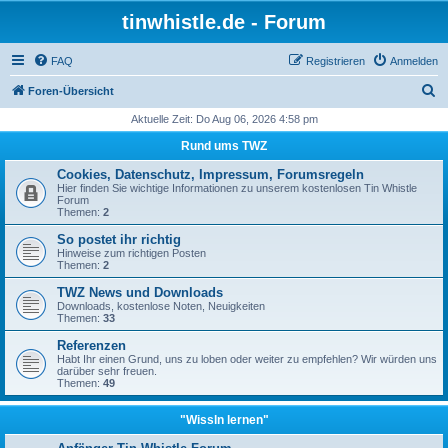
tinwhistle.de - Forum
FAQ
Registrieren
Anmelden
S
Foren-Übersicht
u
Aktuelle Zeit: Do Aug 06, 2026 4:58 pm
c
Rund ums TWZ
h
Cookies, Datenschutz, Impressum, Forumsregeln
e
Hier finden Sie wichtige Informationen zu unserem kostenlosen Tin Whistle
Forum
Themen:
2
So postet ihr richtig
Hinweise zum richtigen Posten
Themen:
2
TWZ News und Downloads
Downloads, kostenlose Noten, Neuigkeiten
Themen:
33
Referenzen
Habt Ihr einen Grund, uns zu loben oder weiter zu empfehlen? Wir würden uns
darüber sehr freuen.
Themen:
49
"Wissln lernen"