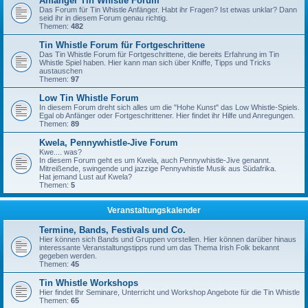
Anfänger Tin Whistle Forum
Das Forum für Tin Whistle Anfänger. Habt ihr Fragen? Ist etwas unklar? Dann
seid ihr in diesem Forum genau richtig.
Themen:
482
Tin Whistle Forum für Fortgeschrittene
Das Tin Whistle Forum für Fortgeschrittene, die bereits Erfahrung im Tin
Whistle Spiel haben. Hier kann man sich über Kniffe, Tipps und Tricks
austauschen
Themen:
97
Low Tin Whistle Forum
In diesem Forum dreht sich alles um die "Hohe Kunst" das Low Whistle-Spiels.
Egal ob Anfänger oder Fortgeschrittener. Hier findet ihr Hilfe und Anregungen.
Themen:
89
Kwela, Pennywhistle-Jive Forum
Kwe.... was?
In diesem Forum geht es um Kwela, auch Pennywhistle-Jive genannt.
Mitreißende, swingende und jazzige Pennywhistle Musik aus Südafrika.
Hat jemand Lust auf Kwela?
Themen:
5
Veranstaltungskalender
Termine, Bands, Festivals und Co.
Hier können sich Bands und Gruppen vorstellen. Hier können darüber hinaus
interessante Veranstaltungstipps rund um das Thema Irish Folk bekannt
gegeben werden.
Themen:
45
Tin Whistle Workshops
Hier findet Ihr Seminare, Unterricht und Workshop Angebote für die Tin Whistle
Themen:
65