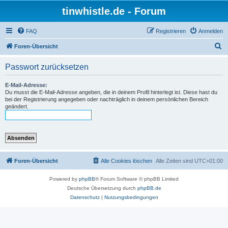
tinwhistle.de - Forum
FAQ
Registrieren
Anmelden
S
Foren-Übersicht
u
Passwort zurücksetzen
c
h
E-Mail-Adresse:
Du musst die E-Mail-Adresse angeben, die in deinem Profil hinterlegt ist. Diese hast du
e
bei der Registrierung angegeben oder nachträglich in deinem persönlichen Bereich
geändert.
Foren-Übersicht
Alle Cookies löschen
Alle Zeiten sind
UTC+01:00
Powered by
phpBB
® Forum Software © phpBB Limited
Deutsche Übersetzung durch
phpBB.de
Datenschutz
|
Nutzungsbedingungen