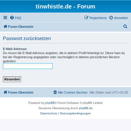
tinwhistle.de - Forum
FAQ
Registrieren
Anmelden
S
Foren-Übersicht
u
Passwort zurücksetzen
c
h
E-Mail-Adresse:
Du musst die E-Mail-Adresse angeben, die in deinem Profil hinterlegt ist. Diese hast du
e
bei der Registrierung angegeben oder nachträglich in deinem persönlichen Bereich
geändert.
Foren-Übersicht
Alle Cookies löschen
Alle Zeiten sind
UTC+01:00
Powered by
phpBB
® Forum Software © phpBB Limited
Deutsche Übersetzung durch
phpBB.de
Datenschutz
|
Nutzungsbedingungen