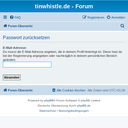
tinwhistle.de - Forum
FAQ
Registrieren
Anmelden
S
Foren-Übersicht
u
Passwort zurücksetzen
c
h
E-Mail-Adresse:
Du musst die E-Mail-Adresse angeben, die in deinem Profil hinterlegt ist. Diese hast du
e
bei der Registrierung angegeben oder nachträglich in deinem persönlichen Bereich
geändert.
Foren-Übersicht
Alle Cookies löschen
Alle Zeiten sind
UTC+01:00
Powered by
phpBB
® Forum Software © phpBB Limited
Deutsche Übersetzung durch
phpBB.de
Datenschutz
|
Nutzungsbedingungen