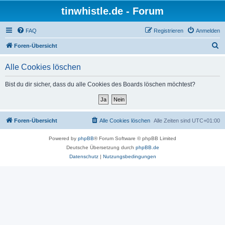
tinwhistle.de - Forum
FAQ
Registrieren
Anmelden
S
Foren-Übersicht
u
Alle Cookies löschen
c
h
Bist du dir sicher, dass du alle Cookies des Boards löschen möchtest?
e
Foren-Übersicht
Alle Cookies löschen
Alle Zeiten sind
UTC+01:00
Powered by
phpBB
® Forum Software © phpBB Limited
Deutsche Übersetzung durch
phpBB.de
Datenschutz
|
Nutzungsbedingungen