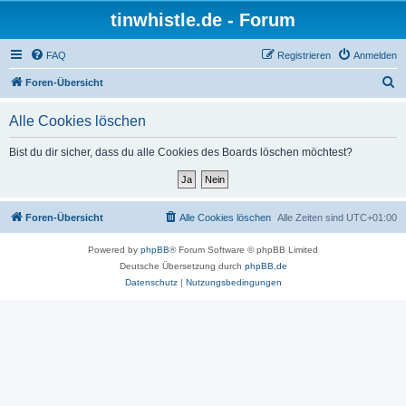
tinwhistle.de - Forum
FAQ
Registrieren
Anmelden
S
Foren-Übersicht
u
Alle Cookies löschen
c
h
Bist du dir sicher, dass du alle Cookies des Boards löschen möchtest?
e
Foren-Übersicht
Alle Cookies löschen
Alle Zeiten sind
UTC+01:00
Powered by
phpBB
® Forum Software © phpBB Limited
Deutsche Übersetzung durch
phpBB.de
Datenschutz
|
Nutzungsbedingungen