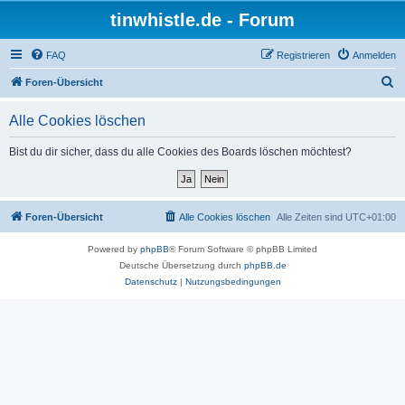
tinwhistle.de - Forum
FAQ
Registrieren
Anmelden
S
Foren-Übersicht
u
Alle Cookies löschen
c
h
Bist du dir sicher, dass du alle Cookies des Boards löschen möchtest?
e
Foren-Übersicht
Alle Cookies löschen
Alle Zeiten sind
UTC+01:00
Powered by
phpBB
® Forum Software © phpBB Limited
Deutsche Übersetzung durch
phpBB.de
Datenschutz
|
Nutzungsbedingungen