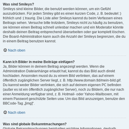
Was sind Smileys?
Smileys sind kleine Bilder, die benutzt werden können, um ein Gefühl
auszudrücken. Für jeden Smiley gibt es einen kurzen Code, z. B. bedeutet :)
fröhlich und :( traurig. Die Liste aller Smileys kannst du beim Verfassen eines
Beitrags sehen. Versuche bitte trotzdem, Smileys nicht zu häufig zu benutzen,
sie können einen Beitrag schnell unlesbar machen und ein Moderator könnte
deshalb deinen Beitrag entsprechend überarbeiten oder gar komplett löschen.
Die Board-Administration kann auch die Anzahl der Smileys begrenzen, die du
in einem Beitrag benutzen kannst.
Nach oben
Kann ich Bilder in meine Beiträge einfügen?
Ja, Bilder können in deinem Beitrag angezeigt werden. Wenn die
Administration Dateianhänge erlaubt hat, kannst du das Bild auch direkt
hochladen. Ansonsten musst du zu einem Bild verlinken, das auf einem
öffentlich zugänglichen Server liegt, z. B. http://www.domain.tld/mein-bild.gif.
Du kannst weder Bilder verlinken, die sich auf deinem eigenen PC befinden
(außer es ist ein öffentlich zugänglicher Server), noch zu Bildern, die nur nach
einer Anmeldung verfügbar sind, z. B. Hotmail- oder Yahoo-Mailboxen, mit
einem Passwort geschützte Seiten usw. Um das Bild anzuzeigen, benutze den
BBCode-Tag „[img]“.
Nach oben
Was sind globale Bekanntmachungen?
Globale Bekanntmachungen beinhalten wichtige Informationen, deshalb