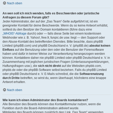
Nach oben
An wen soll ich mich wenden, falls es Beschwerden oder juristische
Anfragen zu diesem Forum gibt?
Jeder Administrator, der auf der „Das Team“-Seite aufgeführt ist, ist ein
geeigneter Kontakt für deine Beschwerde. Wenn du so keine Antwort erhältst,
solltest du den Besitzer der Domain kontaktieren (führe dazu eine
„WHOIS“-Abfrage
durch) oder — falls diese Seite bei einem kostenlosen
Webhoster wie z. B. Yahoo!, free.fr, funpic.de usw. liegt — den Support oder
den Abuse-Kontakt des betreffenden Dienstes. Bitte beachte, dass phpBB
Limited (phpBB.com) und phpBB Deutschland e. V. (phpBB.de)
absolut keinen
Einfluss
auf die Benutzung oder den oder die Benutzer der Forensoftware
haben und dafür in keiner Weise zur Verantwortung herangezogen werden
können. Kontaktiere daher nie phpBB Limited oder phpBB Deutschland e. V. in
Zusammenhang mit jeglichen juristischen Fragen (Unterlassungserklärungen,
Haftungsfragen usw.), die
sich nicht direkt
auf die Websiten phpbb.com,
phpbb.de oder die phpBB-Software selbst beziehen. Falls du phpBB Limited
oder phpBB Deutschland e. V. E-Mails schreibst, die die
Softwarenutzung
durch Dritte
betreffen, so wirst du, wenn überhaupt, höchstens eine knappe
Antwort erhalten.
Nach oben
Wie kann ich einen Administrator des Boards kontaktieren?
Alle Benutzer des Boards können das Kontaktformular nutzen, wenn die
Funktion durch die Board-Administration aktiviert wurde.
Mitglieder des Boards können zusätzlich den Link „Das Team“ verwenden.