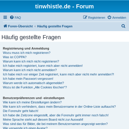
tinwhistle.de - Forum
FAQ
Registrieren
Anmelden
S
Foren-Übersicht
Häufig gestellte Fragen
u
Häufig gestellte Fragen
c
h
Registrierung und Anmeldung
Wozu muss ich mich registrieren?
e
Was ist COPPA?
Warum kann ich mich nicht registrieren?
Ich habe mich registriert, kann mich aber nicht anmelden!
Warum kann ich mich nicht anmelden?
Ich habe mich vor einiger Zeit registriert, kann mich aber nicht mehr anmelden?!
Ich habe mein Passwort vergessen!
Warum werde ich automatisch abgemeldet?
Wozu ist die Funktion „Alle Cookies löschen“?
Benutzerpräferenzen und -einstellungen
Wie kann ich meine Einstellungen ändern?
Wie kann ich verhindern, dass mein Benutzername in der Online-Liste auftaucht?
Die Forenuhr geht falsch!
Ich habe die Zeitzone eingestellt, aber die Forenuhr geht immer noch falsch!
Meine Sprache steht auf diesem Board nicht zur Auswahl!
Was sind das für Bilder, die bei meinem Benutzernamen angezeigt werden?
Wie verwende ich einen Avatar?