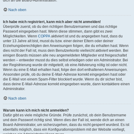
dich an die Board-Administration.
Nach oben
Ich habe mich registriert, kann mich aber nicht anmelden!
Überprüfe zuerst, ob du den richtigen Benutzernamen und das richtige
Passwort eingegeben hast. Wenn diese stimmen, dann gibt es zwei
Möglichkeiten. Wenn
COPPA
aktiviert ist und du angegeben hast, dass du
unter 13 Jahre alt bist, musst du bzw. einer deiner Eltern oder deiner
Erziehungsberechtigten den Anweisungen folgen, die du erhalten hast. Wenn
dies nicht der Fall ist, muss dein Benutzerkonto vielleicht aktiviert werden. Bei
einigen Boards müssen alle neu angemeldeten Mitglieder erst freigeschaltet
werden – entweder musst du dies selbst erledigen oder ein Administrator. Bei
der Registrierung wurde dir mitgeteilt, ob eine Aktivierung nötig ist oder nicht.
Wenn du eine E-Mail erhalten hast, folge den dort enthaltenen Anweisungen.
Ansonsten prüfe, ob du deine E-Mail-Adresse korrekt eingegeben hast oder
die E-Mail von einem Spam-Filter blockiert wurde. Wenn du dir sicher bist,
dass deine E-Mail-Adresse korrekt eingegeben wurde, dann kontaktiere einen
Administrator.
Nach oben
Warum kann ich mich nicht anmelden?
Dafür gibt es viele mögliche Gründe. Prüfe zunächst, ob dein Benutzername
und dein Passwort richtig sind. Wenn dies der Fall ist, wende dich an einen
Board-Administrator, um sicherzugehen, dass du nicht gesperrt wurdest. Es ist
ebenfalls möglich, dass ein Konfigurationsproblem mit der Website vorliegt,