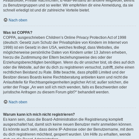
Avatarbilder, Private Nachrichten, E-Mail-Versand an andere Mitglieder, Beitritt
zu Benutzergruppen und so weiter. Wir empfehlen dir eine Anmeldung, da sie
schnell erledigt ist und dir zahlreiche Vorteile bietet.
Nach oben
Was ist COPPA?
COPPA, ausgeschrieben Children’s Online Privacy Protection Act of 1998
(deutsch: Gesetz zum Schutz der Privatsphäre von Kindern im Internet von
1998) ist ein Gesetz in den USA, welches festlegt, dass Websites, die
möglicherweise persönliche Daten von Kindern unter 13 Jahren erheben,
hierzu die Zustimmung der Eltern beziehungsweise des oder der
Erziehungsberechtigten benötigen. Wenn du dir unsicher bist, ob dies auf dich
oder die Website, auf der du dich zu registrieren versuchst, zutrifft, ziehe einen
rechtlichen Beistand zu Rate. Bitte beachte, dass phpBB Limited und der
Besitzer dieses Boards keine Rechtsberatung anbieten kann und nicht die
Anlaufstelle für Rechtsangelegenheiten jeglicher Art ist; außer solchen, die
unter der Frage „An wen soll ich mich wenden, falls es Beschwerden oder
juristische Anfragen zu diesem Forum gibt?“ behandelt werden.
Nach oben
Warum kann ich mich nicht registrieren?
Es kann sein, dass die Board-Administration die Registrierung komplett
ausgeschaltet hat, damit sich keine neuen Benutzer mehr anmelden können.
Es könnte auch sein, dass deine IP-Adresse oder der Benutzername, mit dem
du dich registrieren möchtest, gesperrt wurden. Um Hilfe zu erhalten, wende