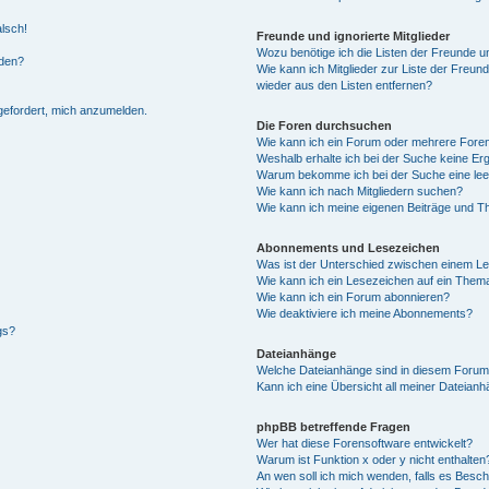
alsch!
Freunde und ignorierte Mitglieder
Wozu benötige ich die Listen der Freunde un
rden?
Wie kann ich Mitglieder zur Liste der Freund
wieder aus den Listen entfernen?
fgefordert, mich anzumelden.
Die Foren durchsuchen
Wie kann ich ein Forum oder mehrere For
Weshalb erhalte ich bei der Suche keine Er
Warum bekomme ich bei der Suche eine lee
Wie kann ich nach Mitgliedern suchen?
Wie kann ich meine eigenen Beiträge und T
Abonnements und Lesezeichen
Was ist der Unterschied zwischen einem L
Wie kann ich ein Lesezeichen auf ein Them
Wie kann ich ein Forum abonnieren?
Wie deaktiviere ich meine Abonnements?
gs?
Dateianhänge
Welche Dateianhänge sind in diesem Forum
Kann ich eine Übersicht all meiner Dateian
phpBB betreffende Fragen
Wer hat diese Forensoftware entwickelt?
Warum ist Funktion x oder y nicht enthalten
An wen soll ich mich wenden, falls es Besc