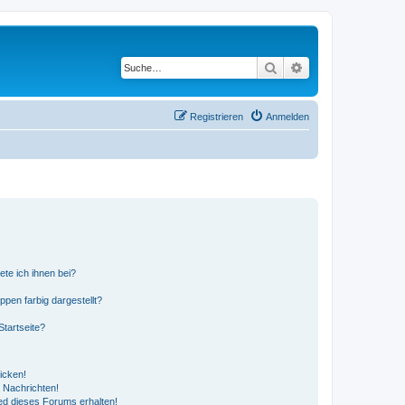
Suche
Erweiterte Suche
Registrieren
Anmelden
ete ich ihnen bei?
en farbig dargestellt?
tartseite?
icken!
 Nachrichten!
ed dieses Forums erhalten!