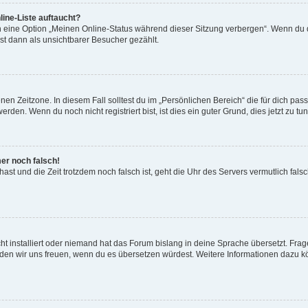
ine-Liste auftaucht?
n eine Option „Meinen Online-Status während dieser Sitzung verbergen“. Wenn du d
st dann als unsichtbarer Besucher gezählt.
en Zeitzone. In diesem Fall solltest du im „Persönlichen Bereich“ die für dich passe
den. Wenn du noch nicht registriert bist, ist dies ein guter Grund, dies jetzt zu tun
mer noch falsch!
t hast und die Zeit trotzdem noch falsch ist, geht die Uhr des Servers vermutlich fal
t installiert oder niemand hat das Forum bislang in deine Sprache übersetzt. Frag
, würden wir uns freuen, wenn du es übersetzen würdest. Weitere Informationen dazu