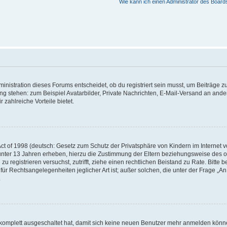
Wie kann ich einen Administrator des Board
istration dieses Forums entscheidet, ob du registriert sein musst, um Beiträge zu s
ung stehen: zum Beispiel Avatarbilder, Private Nachrichten, E-Mail-Versand an ander
 zahlreiche Vorteile bietet.
t of 1998 (deutsch: Gesetz zum Schutz der Privatsphäre von Kindern im Internet vo
unter 13 Jahren erheben, hierzu die Zustimmung der Eltern beziehungsweise des o
h zu registrieren versuchst, zutrifft, ziehe einen rechtlichen Beistand zu Rate. Bit
für Rechtsangelegenheiten jeglicher Art ist; außer solchen, die unter der Frage „
.
g komplett ausgeschaltet hat, damit sich keine neuen Benutzer mehr anmelden könn