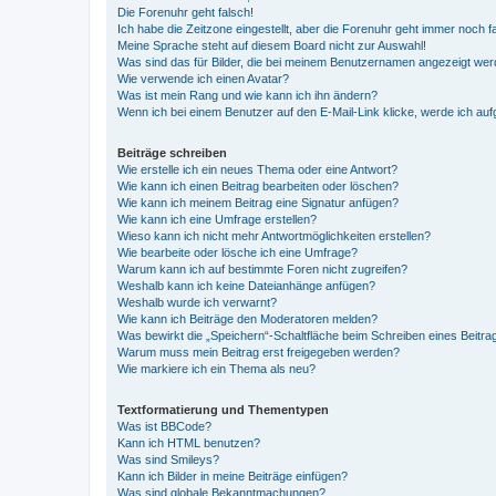
Die Forenuhr geht falsch!
Ich habe die Zeitzone eingestellt, aber die Forenuhr geht immer noch f
Meine Sprache steht auf diesem Board nicht zur Auswahl!
Was sind das für Bilder, die bei meinem Benutzernamen angezeigt we
Wie verwende ich einen Avatar?
Was ist mein Rang und wie kann ich ihn ändern?
Wenn ich bei einem Benutzer auf den E-Mail-Link klicke, werde ich au
Beiträge schreiben
Wie erstelle ich ein neues Thema oder eine Antwort?
Wie kann ich einen Beitrag bearbeiten oder löschen?
Wie kann ich meinem Beitrag eine Signatur anfügen?
Wie kann ich eine Umfrage erstellen?
Wieso kann ich nicht mehr Antwortmöglichkeiten erstellen?
Wie bearbeite oder lösche ich eine Umfrage?
Warum kann ich auf bestimmte Foren nicht zugreifen?
Weshalb kann ich keine Dateianhänge anfügen?
Weshalb wurde ich verwarnt?
Wie kann ich Beiträge den Moderatoren melden?
Was bewirkt die „Speichern“-Schaltfläche beim Schreiben eines Beitra
Warum muss mein Beitrag erst freigegeben werden?
Wie markiere ich ein Thema als neu?
Textformatierung und Thementypen
Was ist BBCode?
Kann ich HTML benutzen?
Was sind Smileys?
Kann ich Bilder in meine Beiträge einfügen?
Was sind globale Bekanntmachungen?