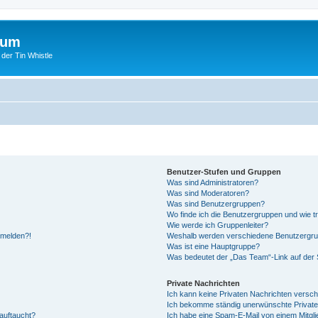
rum
 der Tin Whistle
Benutzer-Stufen und Gruppen
Was sind Administratoren?
Was sind Moderatoren?
Was sind Benutzergruppen?
Wo finde ich die Benutzergruppen und wie tr
Wie werde ich Gruppenleiter?
anmelden?!
Weshalb werden verschiedene Benutzergrupp
Was ist eine Hauptgruppe?
Was bedeutet der „Das Team“-Link auf der S
Private Nachrichten
Ich kann keine Privaten Nachrichten versch
Ich bekomme ständig unerwünschte Private
auftaucht?
Ich habe eine Spam-E-Mail von einem Mitgli