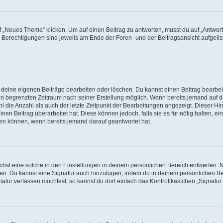
„Neues Thema“ klicken. Um auf einen Beitrag zu antworten, musst du auf „Antworte
e Berechtigungen sind jeweils am Ende der Foren- und der Beitragsansicht aufgeliste
r deine eigenen Beiträge bearbeiten oder löschen. Du kannst einen Beitrag bearbe
inen begrenzten Zeitraum nach seiner Erstellung möglich. Wenn bereits jemand auf de
 die Anzahl als auch der letzte Zeitpunkt der Bearbeitungen angezeigt. Dieser Hi
en Beitrag überarbeitet hat. Diese können jedoch, falls sie es für nötig halten, ei
hen können, wenn bereits jemand darauf geantwortet hat.
st eine solche in den Einstellungen in deinem persönlichen Bereich entwerfen. Na
eren. Du kannst eine Signatur auch hinzufügen, indem du in deinem persönlichen 
atur verfassen möchtest, so kannst du dort einfach das Kontrollkästchen „Signatu