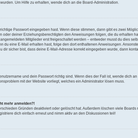
 wurden. Um Hilfe zu erhalten, wende dich an die Board-Administration.
 richtige Passwort eingegeben hast. Wenn diese stimmen, dann gibt es zwei Mögl
tern oder deiner Erziehungsberechtigten den Anweisungen folgen, die du erhalten ha
u angemeldeten Mitglieder erst freigeschaltet werden – entweder musst du dies selbs
. Wenn du eine E-Mail erhalten hast, folge den dort enthaltenen Anweisungen. Ansons
 dir sicher bist, dass deine E-Mail-Adresse korrekt eingegeben wurde, dann kontak
Benutzername und dein Passwort richtig sind. Wenn dies der Fall ist, wende dich a
ionsproblem mit der Website vorliegt, welches ein Administrator lösen muss.
icht mehr anmelden?!
erschieden Gründen deaktiviert oder gelöscht hat. Außerdem löschen viele Boards r
triere dich einfach erneut und nimm aktiv an den Diskussionen teil!