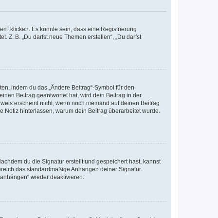
n“ klicken. Es könnte sein, dass eine Registrierung
t. Z. B. „Du darfst neue Themen erstellen“, „Du darfst
iten, indem du das „Ändere Beitrag“-Symbol für den
inen Beitrag geantwortet hat, wird dein Beitrag in der
nweis erscheint nicht, wenn noch niemand auf deinen Beitrag
ne Notiz hinterlassen, warum dein Beitrag überarbeitet wurde.
chdem du die Signatur erstellt und gespeichert hast, kannst
Bereich das standardmäßige Anhängen deiner Signatur
r anhängen“ wieder deaktivieren.