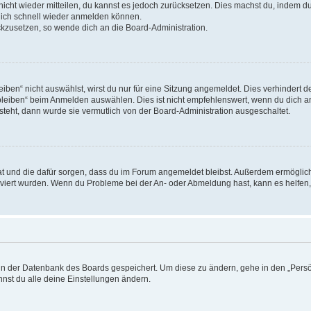
 nicht wieder mitteilen, du kannst es jedoch zurücksetzen. Dies machst du, indem 
 dich schnell wieder anmelden können.
ückzusetzen, so wende dich an die Board-Administration.
en“ nicht auswählst, wirst du nur für eine Sitzung angemeldet. Dies verhindert 
leiben“ beim Anmelden auswählen. Dies ist nicht empfehlenswert, wenn du dich an
 steht, dann wurde sie vermutlich von der Board-Administration ausgeschaltet.
 hat und die dafür sorgen, dass du im Forum angemeldet bleibst. Außerdem ermögli
tiviert wurden. Wenn du Probleme bei der An- oder Abmeldung hast, kann es helfen
n in der Datenbank des Boards gespeichert. Um diese zu ändern, gehe in den „Persö
nst du alle deine Einstellungen ändern.