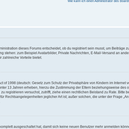
Wie kann ich einen Administrator des Board
istration dieses Forums entscheidet, ob du registriert sein musst, um Beiträge zu s
ung stehen: zum Beispiel Avatarbilder, Private Nachrichten, E-Mail-Versand an ander
 zahlreiche Vorteile bietet.
t of 1998 (deutsch: Gesetz zum Schutz der Privatsphäre von Kindern im Internet vo
unter 13 Jahren erheben, hierzu die Zustimmung der Eltern beziehungsweise des o
h zu registrieren versuchst, zutrifft, ziehe einen rechtlichen Beistand zu Rate. Bit
für Rechtsangelegenheiten jeglicher Art ist; außer solchen, die unter der Frage „
.
g komplett ausgeschaltet hat, damit sich keine neuen Benutzer mehr anmelden könn