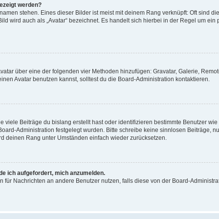
gezeigt werden?
amen stehen. Eines dieser Bilder ist meist mit deinem Rang verknüpft: Oft sind di
ld wird auch als „Avatar“ bezeichnet. Es handelt sich hierbei in der Regel um ein
 Avatar über eine der folgenden vier Methoden hinzufügen: Gravatar, Galerie, Rem
en Avatar benutzen kannst, solltest du die Board-Administration kontaktieren.
viele Beiträge du bislang erstellt hast oder identifizieren bestimmte Benutzer w
 Board-Administration festgelegt wurden. Bitte schreibe keine sinnlosen Beiträge
wird deinen Rang unter Umständen einfach wieder zurücksetzen.
rde ich aufgefordert, mich anzumelden.
ion für Nachrichten an andere Benutzer nutzen, falls diese von der Board-Administ