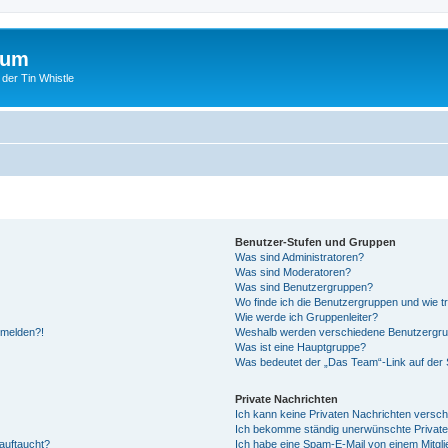
rum
 der Tin Whistle
Benutzer-Stufen und Gruppen
Was sind Administratoren?
Was sind Moderatoren?
Was sind Benutzergruppen?
Wo finde ich die Benutzergruppen und wie tr
Wie werde ich Gruppenleiter?
anmelden?!
Weshalb werden verschiedene Benutzergrupp
Was ist eine Hauptgruppe?
Was bedeutet der „Das Team“-Link auf der S
Private Nachrichten
Ich kann keine Privaten Nachrichten versch
Ich bekomme ständig unerwünschte Private
auftaucht?
Ich habe eine Spam-E-Mail von einem Mitgli