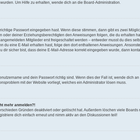
 wurden. Um Hilfe zu erhalten, wende dich an die Board-Administration.
 richtige Passwort eingegeben hast. Wenn diese stimmen, dann gibt es zwei Mögl
tern oder deiner Erziehungsberechtigten den Anweisungen folgen, die du erhalten ha
u angemeldeten Mitglieder erst freigeschaltet werden – entweder musst du dies selbs
. Wenn du eine E-Mail erhalten hast, folge den dort enthaltenen Anweisungen. Ansons
 dir sicher bist, dass deine E-Mail-Adresse korrekt eingegeben wurde, dann kontak
Benutzername und dein Passwort richtig sind. Wenn dies der Fall ist, wende dich a
ionsproblem mit der Website vorliegt, welches ein Administrator lösen muss.
icht mehr anmelden?!
erschieden Gründen deaktiviert oder gelöscht hat. Außerdem löschen viele Boards r
triere dich einfach erneut und nimm aktiv an den Diskussionen teil!