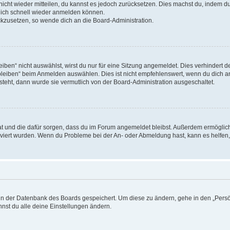
 nicht wieder mitteilen, du kannst es jedoch zurücksetzen. Dies machst du, indem 
 dich schnell wieder anmelden können.
ückzusetzen, so wende dich an die Board-Administration.
en“ nicht auswählst, wirst du nur für eine Sitzung angemeldet. Dies verhindert 
leiben“ beim Anmelden auswählen. Dies ist nicht empfehlenswert, wenn du dich an
 steht, dann wurde sie vermutlich von der Board-Administration ausgeschaltet.
 hat und die dafür sorgen, dass du im Forum angemeldet bleibst. Außerdem ermögli
tiviert wurden. Wenn du Probleme bei der An- oder Abmeldung hast, kann es helfen
n in der Datenbank des Boards gespeichert. Um diese zu ändern, gehe in den „Persö
nst du alle deine Einstellungen ändern.