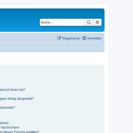
Suche
Erweiterte Suche
Registrieren
Anmelden
ete ich ihnen bei?
en farbig dargestellt?
tartseite?
icken!
 Nachrichten!
ed dieses Forums erhalten!