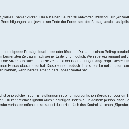
„Neues Thema“ klicken. Um auf einen Beitrag zu antworten, musst du auf „Antworte
e Berechtigungen sind jeweils am Ende der Foren- und der Beitragsansicht aufgeliste
r deine eigenen Beiträge bearbeiten oder löschen. Du kannst einen Beitrag bearbe
inen begrenzten Zeitraum nach seiner Erstellung möglich. Wenn bereits jemand auf de
 die Anzahl als auch der letzte Zeitpunkt der Bearbeitungen angezeigt. Dieser Hi
en Beitrag überarbeitet hat. Diese können jedoch, falls sie es für nötig halten, ei
hen können, wenn bereits jemand darauf geantwortet hat.
st eine solche in den Einstellungen in deinem persönlichen Bereich entwerfen. Na
eren. Du kannst eine Signatur auch hinzufügen, indem du in deinem persönlichen 
atur verfassen möchtest, so kannst du dort einfach das Kontrollkästchen „Signatu