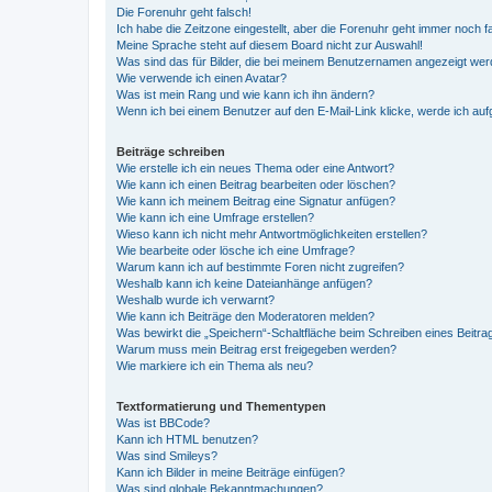
Die Forenuhr geht falsch!
Ich habe die Zeitzone eingestellt, aber die Forenuhr geht immer noch f
Meine Sprache steht auf diesem Board nicht zur Auswahl!
Was sind das für Bilder, die bei meinem Benutzernamen angezeigt we
Wie verwende ich einen Avatar?
Was ist mein Rang und wie kann ich ihn ändern?
Wenn ich bei einem Benutzer auf den E-Mail-Link klicke, werde ich au
Beiträge schreiben
Wie erstelle ich ein neues Thema oder eine Antwort?
Wie kann ich einen Beitrag bearbeiten oder löschen?
Wie kann ich meinem Beitrag eine Signatur anfügen?
Wie kann ich eine Umfrage erstellen?
Wieso kann ich nicht mehr Antwortmöglichkeiten erstellen?
Wie bearbeite oder lösche ich eine Umfrage?
Warum kann ich auf bestimmte Foren nicht zugreifen?
Weshalb kann ich keine Dateianhänge anfügen?
Weshalb wurde ich verwarnt?
Wie kann ich Beiträge den Moderatoren melden?
Was bewirkt die „Speichern“-Schaltfläche beim Schreiben eines Beitra
Warum muss mein Beitrag erst freigegeben werden?
Wie markiere ich ein Thema als neu?
Textformatierung und Thementypen
Was ist BBCode?
Kann ich HTML benutzen?
Was sind Smileys?
Kann ich Bilder in meine Beiträge einfügen?
Was sind globale Bekanntmachungen?