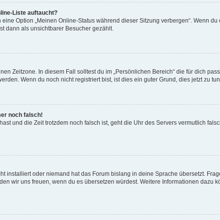
ine-Liste auftaucht?
n eine Option „Meinen Online-Status während dieser Sitzung verbergen“. Wenn du d
st dann als unsichtbarer Besucher gezählt.
en Zeitzone. In diesem Fall solltest du im „Persönlichen Bereich“ die für dich passe
den. Wenn du noch nicht registriert bist, ist dies ein guter Grund, dies jetzt zu tun
mer noch falsch!
t hast und die Zeit trotzdem noch falsch ist, geht die Uhr des Servers vermutlich fal
t installiert oder niemand hat das Forum bislang in deine Sprache übersetzt. Frag
, würden wir uns freuen, wenn du es übersetzen würdest. Weitere Informationen dazu