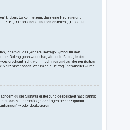
n“ klicken. Es könnte sein, dass eine Registrierung
t. Z. B. „Du darfst neue Themen erstellen“, „Du darfst
iten, indem du das „Ändere Beitrag“-Symbol für den
inen Beitrag geantwortet hat, wird dein Beitrag in der
nweis erscheint nicht, wenn noch niemand auf deinen Beitrag
ne Notiz hinterlassen, warum dein Beitrag überarbeitet wurde.
chdem du die Signatur erstellt und gespeichert hast, kannst
Bereich das standardmäßige Anhängen deiner Signatur
r anhängen“ wieder deaktivieren.