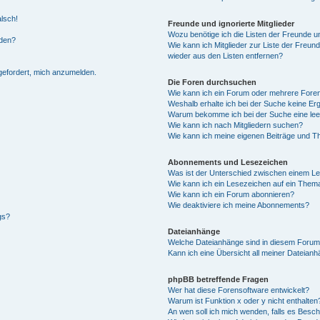
alsch!
Freunde und ignorierte Mitglieder
Wozu benötige ich die Listen der Freunde un
rden?
Wie kann ich Mitglieder zur Liste der Freund
wieder aus den Listen entfernen?
fgefordert, mich anzumelden.
Die Foren durchsuchen
Wie kann ich ein Forum oder mehrere For
Weshalb erhalte ich bei der Suche keine Er
Warum bekomme ich bei der Suche eine lee
Wie kann ich nach Mitgliedern suchen?
Wie kann ich meine eigenen Beiträge und T
Abonnements und Lesezeichen
Was ist der Unterschied zwischen einem L
Wie kann ich ein Lesezeichen auf ein Them
Wie kann ich ein Forum abonnieren?
Wie deaktiviere ich meine Abonnements?
gs?
Dateianhänge
Welche Dateianhänge sind in diesem Forum
Kann ich eine Übersicht all meiner Dateian
phpBB betreffende Fragen
Wer hat diese Forensoftware entwickelt?
Warum ist Funktion x oder y nicht enthalten
An wen soll ich mich wenden, falls es Besc